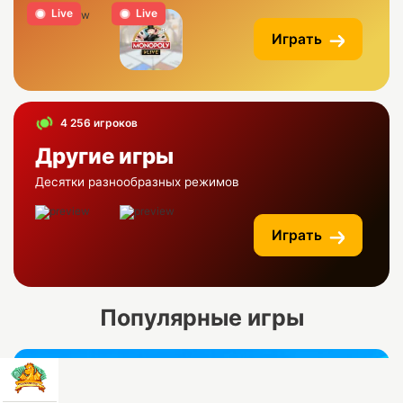
Live
Live
Играть
4 256 игроков
Другие игры
Десятки разнообразных режимов
Играть
Популярные игры